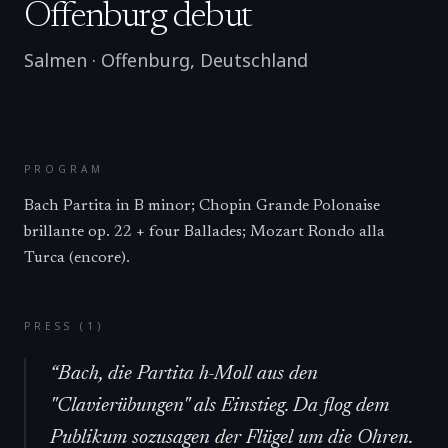
Offenburg debut
Salmen
·
Offenburg
,
Deutschland
PROGRAM
Bach Partita in B minor; Chopin Grande Polonaise
brillante op. 22 + four Ballades; Mozart Rondo alla
Turca (encore).
PRESS (
1
)
“
Bach, die Partita h-Moll aus den
"Clavierübungen" als Einstieg. Da flog dem
Publikum sozusagen der Flügel um die Ohren.