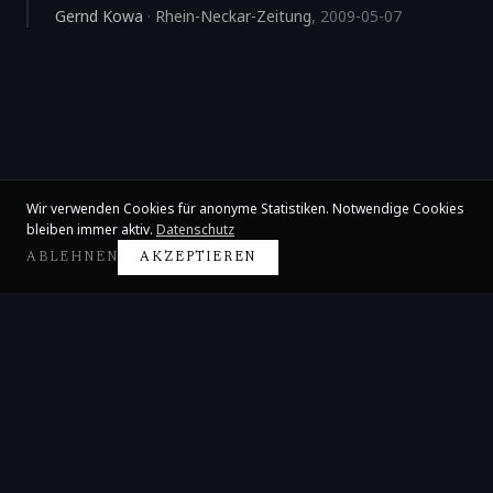
Gernd Kowa
·
Rhein-Neckar-Zeitung
,
2009-05-07
Wir verwenden Cookies für anonyme Statistiken. Notwendige Cookies
bleiben immer aktiv.
Datenschutz
ABLEHNEN
AKZEPTIEREN
Claire Huangci
Internationale Konzertpianistin