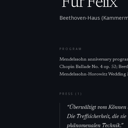
'Für Felix'
Beethoven-Haus (Kammermu
PROGRAM
Mendelssohn anniversary program
Chopin Ballade No. 4 op. 52; Bee
Mendelssohn-Horowitz Wedding 
PRESS (
1
)
“
Überwältigt vom Können d
Die Treffsicherheit, die si
phänomenalen Technik.
”