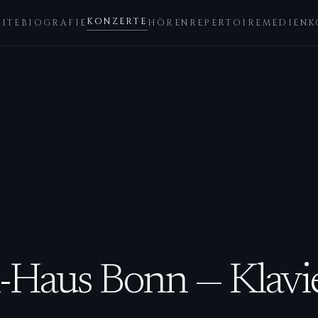
KONZERTE
EITE
BIOGRAFIE
HÖREN
REPERTOIRE
MEDIEN
K
-Haus Bonn — Klav