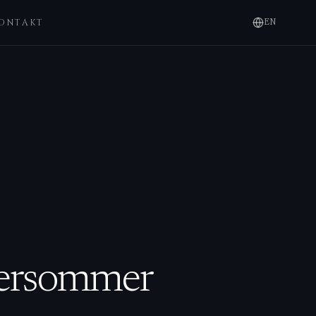
ONTAKT
EN
iersommer