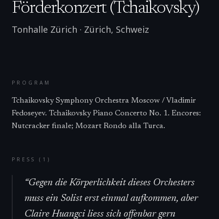
Förderkonzert (Tchaikovsky)
Tonhalle Zürich
·
Zürich
,
Schweiz
PROGRAM
Tchaikovsky Symphony Orchestra Moscow / Vladimir
Fedoseyev. Tchaikovsky Piano Concerto No. 1. Encores:
Nutcracker finale; Mozart Rondo alla Turca.
PRESS (
1
)
“
Gegen die Körperlichkeit dieses Orchesters
muss ein Solist erst einmal aufkommen, aber
Claire Huangci liess sich offenbar gern