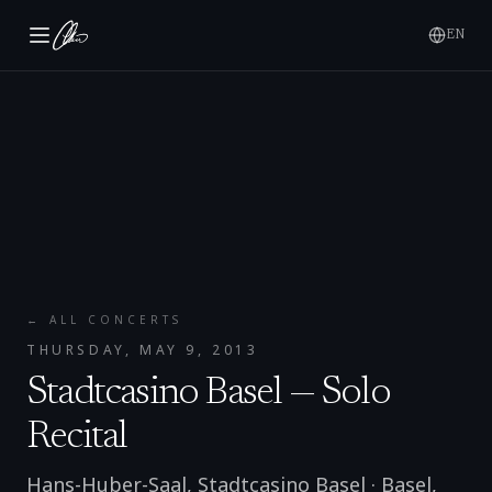
EN
← ALL CONCERTS
THURSDAY, MAY 9, 2013
Stadtcasino Basel — Solo
Recital
Hans-Huber-Saal, Stadtcasino Basel
·
Basel
,