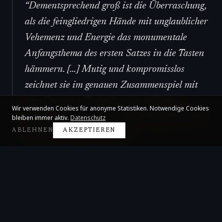
“
Dementsprechend groß ist die Überraschung,
als die feingliedrigen Hände mit unglaublicher
Vehemenz und Energie das monumentale
Anfangsthema des ersten Satzes in die Tasten
hämmern. […] Mutig und kompromisslos
zeichnet sie im genauen Zusammenspiel mit
dem Orchester Tschaikowskis mächtige
Wir verwenden Cookies für anonyme Statistiken. Notwendige Cookies
Tongebilde nach und hat dabei Auge und Ohr
bleiben immer aktiv.
Datenschutz
ABLEHNEN
AKZEPTIEREN
für die Mitmusizierenden.
”
Stefan Reitbauer
·
Drehpunkt Kultur
,
2014-11-10
Claire Huangci