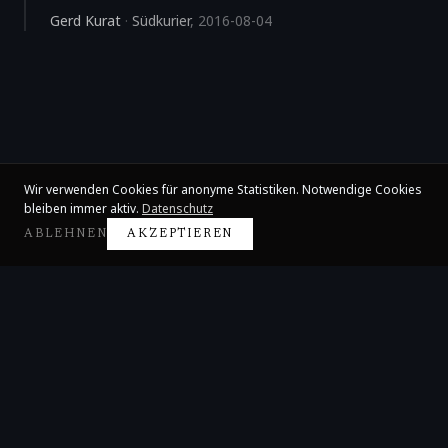
Gerd Kurat
·
Südkurier
,
2016-08-04
Wir verwenden Cookies für anonyme Statistiken. Notwendige Cookies
bleiben immer aktiv.
Datenschutz
ABLEHNEN
AKZEPTIEREN
Claire Huangci
Internationale Konzertpianistin