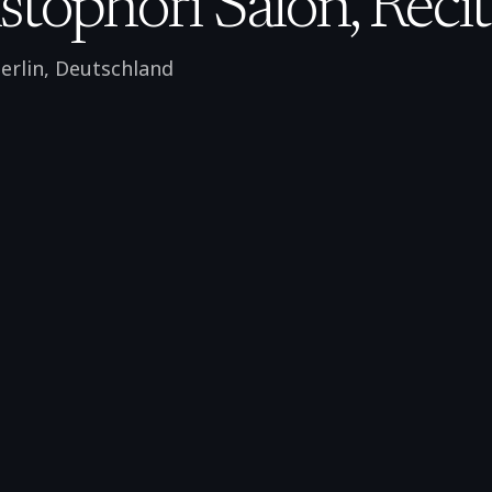
stophori Salon, Recit
erlin
,
Deutschland