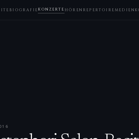
KONZERTE
EITE
BIOGRAFIE
HÖREN
REPERTOIRE
MEDIEN
K
016