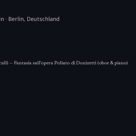
in
·
Berlin
,
Deutschland
li — Fantasia sull'opera Poliuto di Donizetti (oboe & piano)