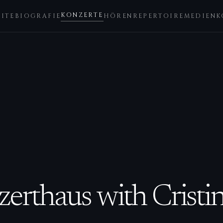
KONZERTE
EITE
BIOGRAFIE
HÖREN
REPERTOIRE
MEDIEN
K
7
zerthaus with Crist