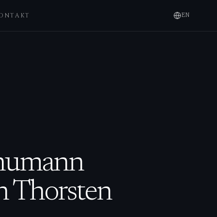
ONTAKT
EN
chumann
h Thorsten