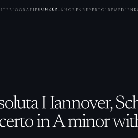
KONZERTE
EITE
BIOGRAFIE
HÖREN
REPERTOIRE
MEDIEN
K
soluta Hannover, S
erto in A minor wit