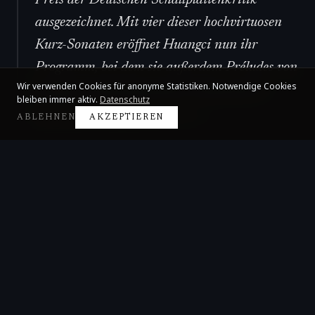
Preis der Deutschen Schallplattenkritik
ausgezeichnet. Mit vier dieser hochvirtuosen
Kurz-Sonaten eröffnet Huangci nun ihr
Programm, bei dem sie außerdem Préludes von
Wir verwenden Cookies für anonyme Statistiken. Notwendige Cookies
Chopin und Rachmaninow interpretiert.
”
bleiben immer aktiv.
Datenschutz
WAS Welt Am SONNTAG
,
2019-02-17
ABLEHNEN
AKZEPTIEREN
Claire Huangci
Internationale Konzertpianistin
©
2026
Claire Huangci
.
Alle Rechte vorbehalten.
FAQ
Kontakt
Impressum
Datenschutz