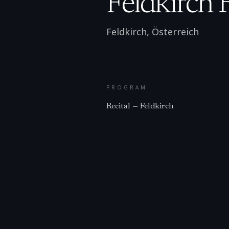
Feldkirch R
Feldkirch
,
Österreich
PROGRAM
Recital — Feldkirch