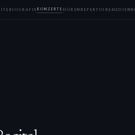
KONZERTE
EITE
BIOGRAFIE
HÖREN
REPERTOIRE
MEDIEN
K