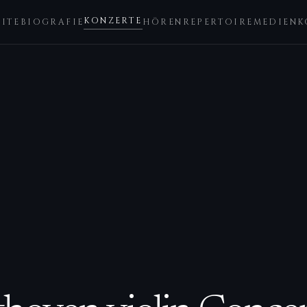
KONZERTE
EITE
BIOGRAFIE
HÖREN
REPERTOIRE
MEDIEN
K