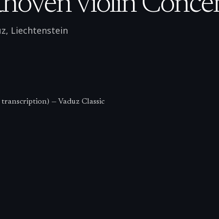
hoven violin Conce
uz
,
Liechtenstein
transcription) — Vaduz Classic