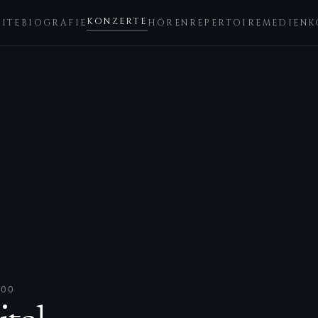
KONZERTE
EITE
BIOGRAFIE
HÖREN
REPERTOIRE
MEDIEN
K
:00