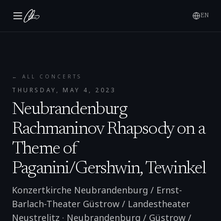
EN
← ALL CONCERTS
THURSDAY, MAY 4, 2023
Neubrandenburg
Rachmaninov Rhapsody on a
Theme of
Paganini/Gershwin, Tewinkel
Konzertkirche Neubrandenburg / Ernst-
Barlach-Theater Güstrow / Landestheater
Neustrelitz
·
Neubrandenburg / Güstrow /