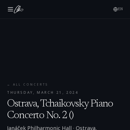
EN
← ALL CONCERTS
THURSDAY, MARCH 21, 2024
Ostrava, Tchaikovsky Piano
Concerto No. 2 ()
Janáček Philharmonic Hall
·
Ostrava
,