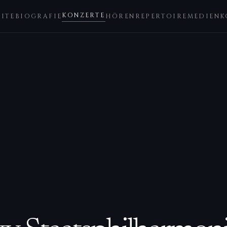
KONZERTE
EITE
BIOGRAFIE
HÖREN
REPERTOIRE
MEDIEN
K