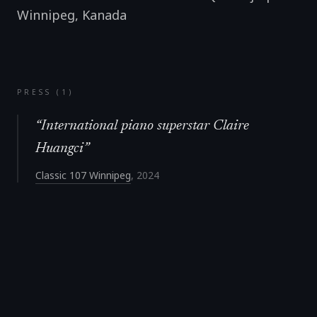
Winnipeg
,
Kanada
PRESS (
1
)
“
International piano superstar Claire
Huangci
”
Classic 107 Winnipeg
,
2024