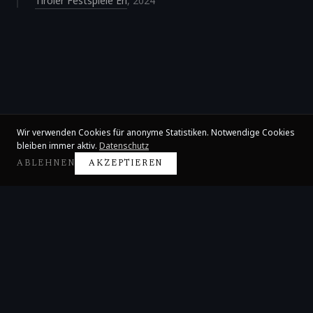
Tiroler Festspiele Erl
,
2024
Wir verwenden Cookies für anonyme Statistiken. Notwendige Cookies
bleiben immer aktiv.
Datenschutz
ABLEHNEN
AKZEPTIEREN
Claire Huangci
Internationale Konzertpianistin