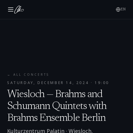
EN
← ALL CONCERTS
SATURDAY, DECEMBER 14, 2024
· 19:00
Wiesloch — Brahms and
Schumann Quintets with
Brahms Ensemble Berlin
Kulturzentrum Palatin
·
Wiesloch
,