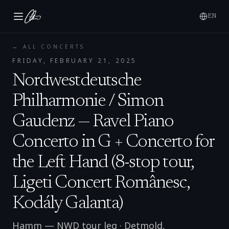
EN
← ALL CONCERTS
FRIDAY, FEBRUARY 21, 2025
Nordwestdeutsche
Philharmonie / Simon
Gaudenz — Ravel Piano
Concerto in G + Concerto for
the Left Hand (8-stop tour,
Ligeti Concert Românesc,
Kodály Galanta)
Hamm — NWD tour leg
·
Detmold
,