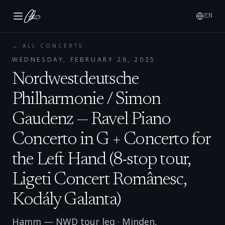
EN
← ALL CONCERTS
WEDNESDAY, FEBRUARY 26, 2025
Nordwestdeutsche
Philharmonie / Simon
Gaudenz — Ravel Piano
Concerto in G + Concerto for
the Left Hand (8-stop tour,
Ligeti Concert Românesc,
Kodály Galanta)
Hamm — NWD tour leg
·
Minden
,