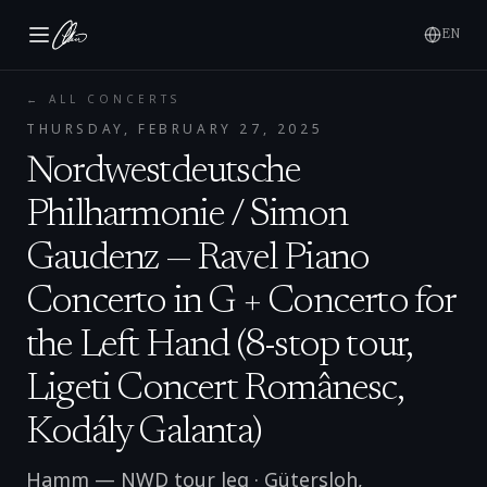
EN
← ALL CONCERTS
THURSDAY, FEBRUARY 27, 2025
Nordwestdeutsche
Philharmonie / Simon
Gaudenz — Ravel Piano
Concerto in G + Concerto for
the Left Hand (8-stop tour,
Ligeti Concert Românesc,
Kodály Galanta)
Hamm — NWD tour leg
·
Gütersloh
,