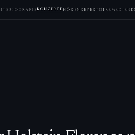
KONZERTE
EITE
BIOGRAFIE
HÖREN
REPERTOIRE
MEDIEN
K