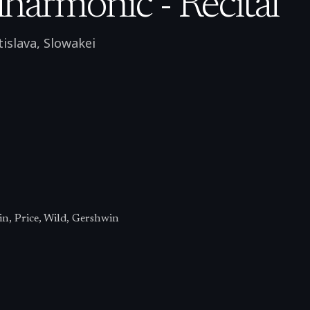
lharmonic - Recital
tislava
,
Slowakei
, Price, Wild, Gershwin