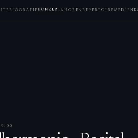
KONZERTE
EITE
BIOGRAFIE
HÖREN
REPERTOIRE
MEDIEN
K
19:00