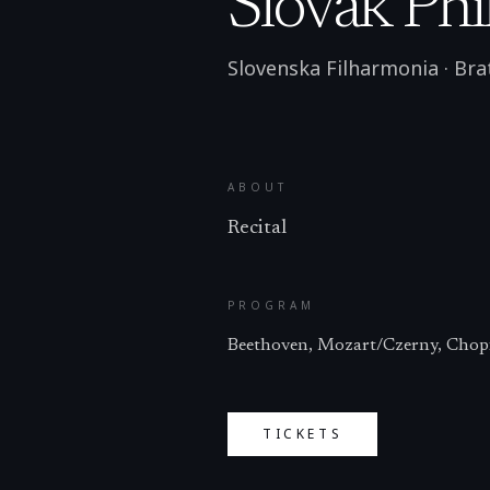
Slovak Phi
Slovenska Filharmonia
·
Bra
ABOUT
Recital
PROGRAM
Beethoven, Mozart/Czerny, Chopin
TICKETS