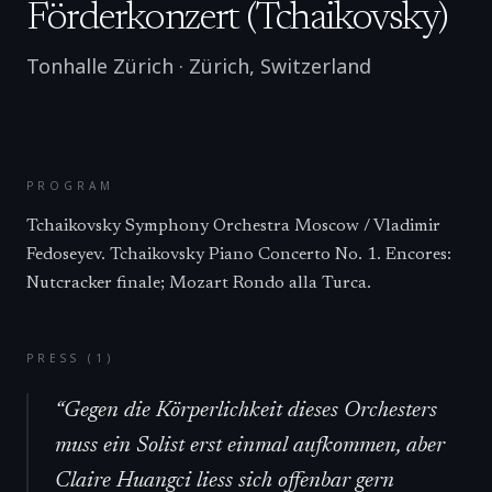
Förderkonzert (Tchaikovsky)
Tonhalle Zürich
·
Zürich
,
Switzerland
PROGRAM
Tchaikovsky Symphony Orchestra Moscow / Vladimir
Fedoseyev. Tchaikovsky Piano Concerto No. 1. Encores:
Nutcracker finale; Mozart Rondo alla Turca.
PRESS (
1
)
“
Gegen die Körperlichkeit dieses Orchesters
muss ein Solist erst einmal aufkommen, aber
Claire Huangci liess sich offenbar gern