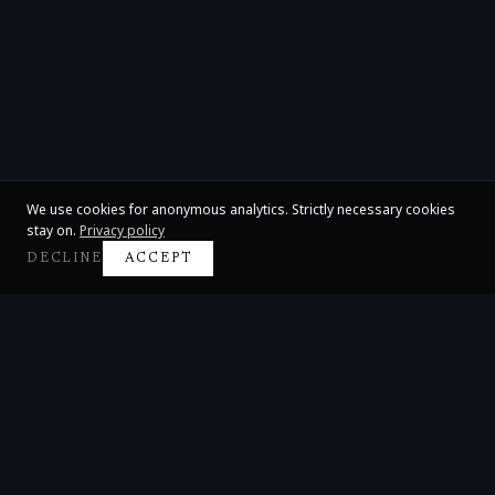
We use cookies for anonymous analytics. Strictly necessary cookies
stay on.
Privacy policy
DECLINE
ACCEPT
Claire Huangci
International Concert Pianist