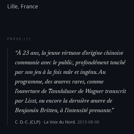
Lille
,
France
PRESS (
1
)
“
À 23 ans, la jeune virtuose d'origine chinoise
communie avec le public, profondément touché
par son jeu à la fois mûr et ingénu. Au
programme, des œuvres rares, comme
l'ouverture de Tannhäuser de Wagner transcrit
par Liszt, ou encore la dernière œuvre de
Benjamin Britten, à l'intensité prenante.
”
C. D.-C. (CLP)
·
La Voix du Nord
,
2013-08-06