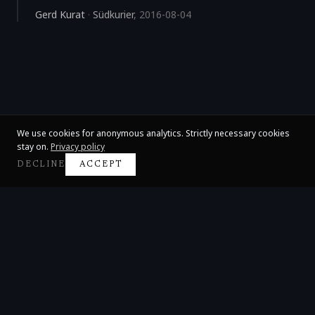
Gerd Kurat
·
Südkurier
,
2016-08-04
We use cookies for anonymous analytics. Strictly necessary cookies
stay on.
Privacy policy
DECLINE
ACCEPT
Claire Huangci
International Concert Pianist