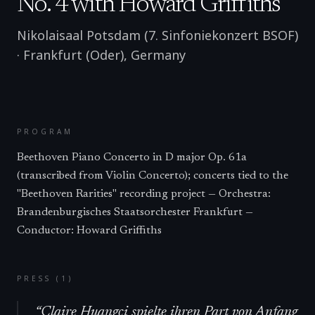
No. 4 with Howard Griffiths
Nikolaisaal Potsdam (7. Sinfoniekonzert BSOF)
·
Frankfurt (Oder)
,
Germany
PROGRAM
Beethoven Piano Concerto in D major Op. 61a
(transcribed from Violin Concerto); concerts tied to the
"Beethoven Rarities" recording project — Orchestra:
Brandenburgisches Staatsorchester Frankfurt —
Conductor: Howard Griffiths
PRESS (
1
)
“
Claire Huangci spielte ihren Part von Anfang