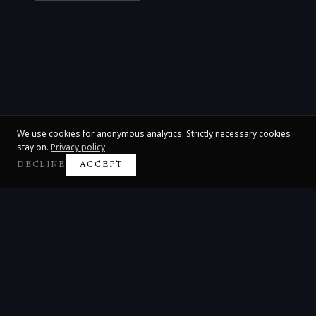
We use cookies for anonymous analytics. Strictly necessary cookies
stay on.
Privacy policy
DECLINE
ACCEPT
Claire Huangci
International Concert Pianist