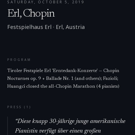
SATURDAY, OCTOBER 5, 2019
Erl, Chopin
Festspielhaus Erl
·
Erl
,
Austria
PROGRAM
Tiroler Festspiele Erl 'Erntedank-Konzerte' — Chopin
Nocturnes op. 9 + Ballade Nr. 1 (and others); Fazioli;
Huangci closed the all-Chopin Marathon (4 pianists)
PRESS (
1
)
“
Diese knapp 30-jährige junge amerikanische
Pianistin verfügt über einen großen