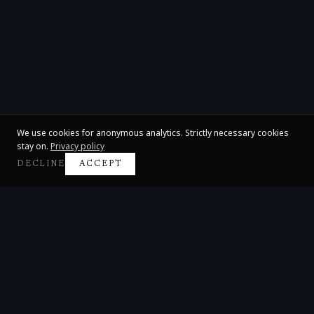
We use cookies for anonymous analytics. Strictly necessary cookies
stay on.
Privacy policy
DECLINE
ACCEPT
Claire Huangci
International Concert Pianist