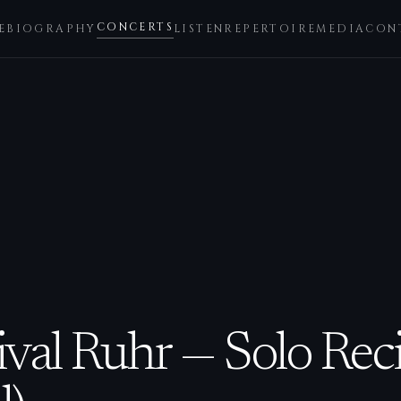
CONCERTS
E
BIOGRAPHY
LISTEN
REPERTOIRE
MEDIA
CON
ival Ruhr — Solo Reci