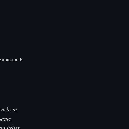
Sonata in B
wachsen
gsame
em Felsen