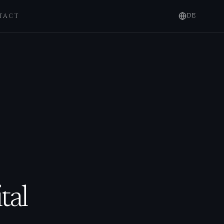
TACT
DE
tal