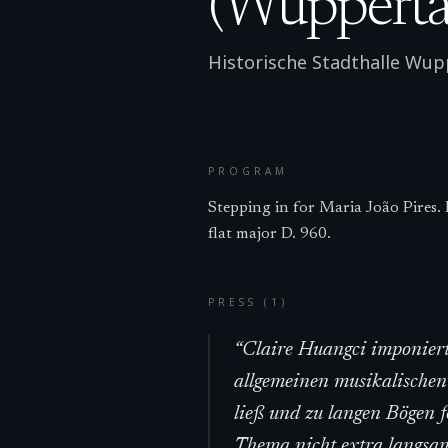
(Wupperta
Historische Stadthalle Wup
PROGRAM
Stepping in for Maria João Pires
flat major D. 960.
PRESS (
1
)
“
Claire Huangci imponierte
allgemeinen musikalischen
ließ und zu langen Bögen 
Thema nicht extra langsam 