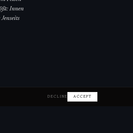
ößt: Innen
 Jenseits
DECLINE
ACCEPT