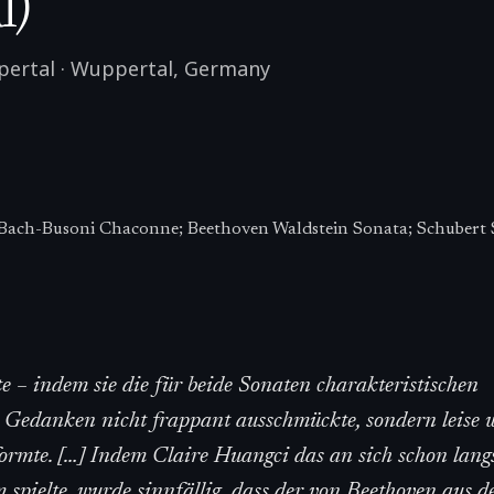
l)
pertal
·
Wuppertal
,
Germany
. Bach-Busoni Chaconne; Beethoven Waldstein Sonata; Schubert 
 – indem sie die für beide Sonaten charakteristischen
 Gedanken nicht frappant ausschmückte, sondern leise 
formte. […] Indem Claire Huangci das an sich schon lan
spielte, wurde sinnfällig, dass der von Beethoven aus d